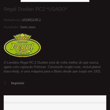
Regal Duolian RC2 *USADO*
Referência:
USDRGLRC2
Condição:
Semi novo
O Lendário Regal RC-2 Duolian está de volta melhor do que nunca,
agora com captação Fishman. Construído single-cone, nickel-plated
brass-body, é uma máquina para o Blues desde que surgiu em 1931.
Imprimir