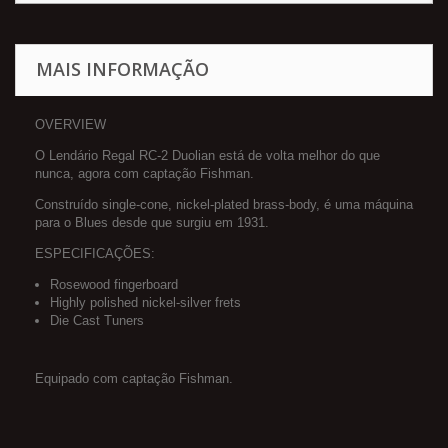
MAIS INFORMAÇÃO
OVERVIEW
O Lendário Regal RC-2 Duolian está de volta melhor do que
nunca, agora com captação Fishman.
Construído single-cone, nickel-plated brass-body, é uma máquina
para o Blues desde que surgiu em 1931.
ESPECIFICAÇÕES:
Rosewood fingerboard
Highly polished nickel-silver frets
Die Cast Tuners
Equipado com captação Fishman.