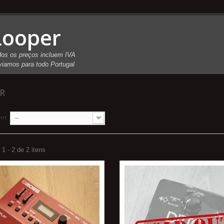
Looper
os os preços incluem IVA
iamos para todo Portugal
ER
por
--
1 - 2 de 2 itens