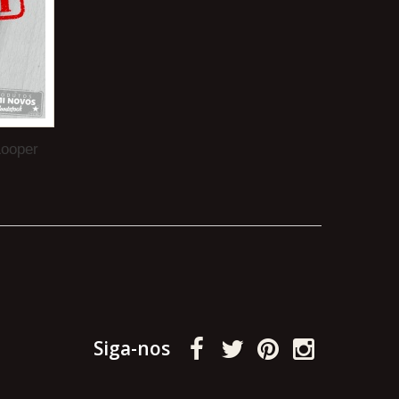
Looper
Siga-nos