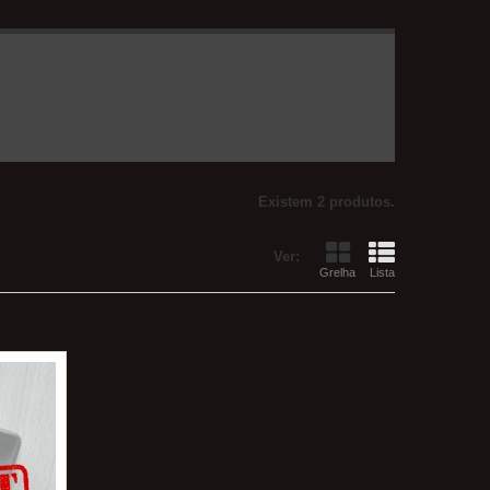
Existem 2 produtos.
Ver:
Grelha
Lista