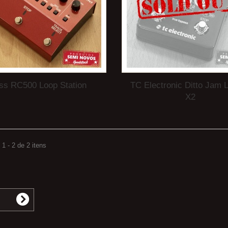
ss RC500 Loop Station
TC Electronic Ditto Jam 
X2
1 - 2 de 2 itens