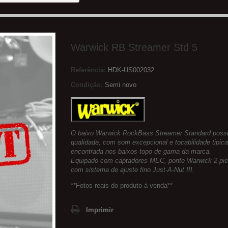
Warwick RB Streamer Std 5
Referência:
HDK-US002032
Condição:
Semi novo
O baixo Warwick RockBass Streamer Standard possu
qualidade, com som excepcional e tocabilidade tipic
encontrada nos baixos topo de gama da marca.
Equipado com captadores MEC, ponte Warwick 2-pie
com sistema de ajuste fino Just-A-Nut III.
**Fotos reais do produto à venda**
Imprimir