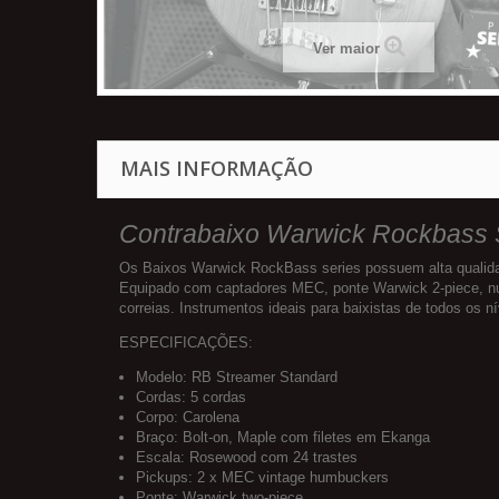
Ver maior
MAIS INFORMAÇÃO
Contrabaixo Warwick Rockbass 
Os Baixos Warwick RockBass series possuem alta qualidad
E
quipado com captadores MEC, ponte Warwick 2-piece, nut
correias. Instrumentos ideais para baixistas de todos os ní
ESPECIFICAÇÕES:
Modelo: RB Streamer Standard
Cordas: 5 cordas
Corpo: Carolena
Braço: Bolt-on, Maple com filetes em Ekanga
Escala: Rosewood com 24 trastes
Pickups: 2 x MEC vintage humbuckers
Ponte: Warwick two-piece