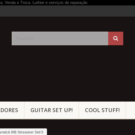
ADORES
GUITAR SET UP!
COOL STUFF!
rwick RB Streamer Std 5