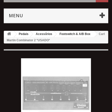
MENU
Pedais
Acessórios
Footswitch & A/B Box
Carl
Martin Combinator 2 *USADO*