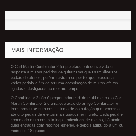
MAIS INFORMAÇÃO
O Carl Martin Combinator 2 foi projetado e desenvolvido em
resposta a muitos pedidos de guitarristas que usam diversos
pedais de efeitos, porém frustram-se por ter que pressionar
vários pedais a fim de ter uma combinação de muitos efeitos
ligados e desligados ao mesmo tempo.
O Combinator 2 não é programador midi de multi efeitos. o Carl
Martin Combinator 2 é uma evolução do antigo Combinator, e
transformou-se num dos sistema de comutação que processa
até oito pedais de efeitos mais usados no mundo. Cada pedal é
conectado a um dos oito loops individuais de efeitos, há ainda
duas entradas com retornos estéreo, e depois atribuído a um ou
mais dos 18 grupos.