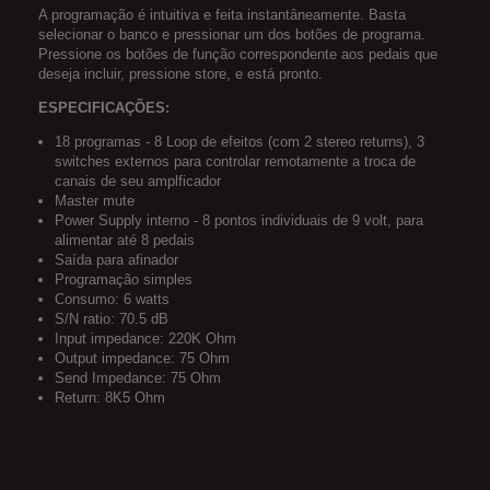
A programação é intuitiva e feita instantâneamente. Basta
selecionar o banco e pressionar um dos botões de programa.
Pressione os botões de função correspondente aos pedais que
deseja incluir, pressione store, e está pronto.
ESPECIFICAÇÕES:
18 programas - 8 Loop de efeitos (com 2 stereo returns), 3
switches externos para controlar remotamente a troca de
canais de seu amplficador
Master mute
Power Supply interno - 8 pontos individuais de 9 volt, para
alimentar até 8 pedais
Saída para afinador
Programação simples
Consumo: 6 watts
S/N ratio: 70.5 dB
Input impedance: 220K Ohm
Output impedance: 75 Ohm
Send Impedance: 75 Ohm
Return: 8K5 Ohm