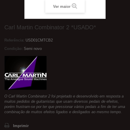
Ver maior
Carl Martin Combinator 2 *USADO*
Referência:
USD01CMTCB2
Condição:
Semi novo
O Carl Martin Combinator 2 foi projetado e desenvolvido em resposta a
muitos pedidos de guitarristas que usam diversos pedais de efeitos,
porém frustram-se por ter que pressionar vários pedais a fim de ter uma
combinação de muitos efeitos ligados e desligados ao mesmo tempo.
Imprimir