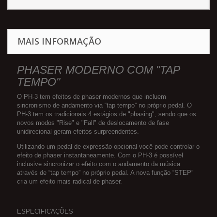
MAIS INFORMAÇÃO
PHASER MODERNO COM "TAP
TEMPO"
O PH-3 tem efeitos de phaser modernos que incluem
sincronismo de andamento via “tap tempo” no próprio pedal. O
PH-3 tem os tradicionais 4 estágios de "phasing", sendo que os
novos modos "Rise" e "Fall" de deslocamento de fase
unidirecional geram efeitos surpreendentes.
Utilizando um pedal de expressão opcional você pode controlar o
efeito de phaser instantaneamente. Com o PH-3 é possível
inclusive sincronizar o efeito com o andamento da música
através de “tap tempo” no próprio pedal. A nova função “STEP”
cria um efeito mais radical de phaser.
ESPECIFICAÇÕES