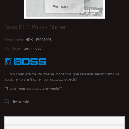
Ver maior
Boss PH3 Phase Shifter
Referência:
HDK-US001908
Condição:
Semi novo
O PH-3 tem efeitos de phaser modernos que incluem sincronismo de
andamento via “tap tempo” no próprio pedal.
**Fotos reais do produto à venda**
Imprimir