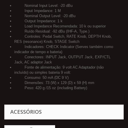
Nominal Input Level: -20 dBu
Input Impedance: 1 M
Nominal Output Level: -20 dBu
Output Impedance: 1 k
Load Impedance Recomendada: 10 k ou superior
Ruído Residual: -92 dBu (IHF-A, Type.)
Controles: Pedal Switch, RATE Knob, DEPTH Knob,
RES (resonance) Knob, STAGE Switch
Indicadores: CHECK Indicator (Serves também como
indicador de tempo e bateria)
Conectores: INPUT Jack, OUTPUT Jack, EXP/CTL
Jack, AC adaptor Jack
Fonte de alimentação: 9 volt AC Adaptador (não
incluído) ou simples bateria 9 volt:
Consumo: 50 mA (DC 9 V)
Dimensões: 73 (W) x 129 (D) x 59 (H) mm
Peso: 420 g /15 oz (including Battery)
ACESSÓRIOS