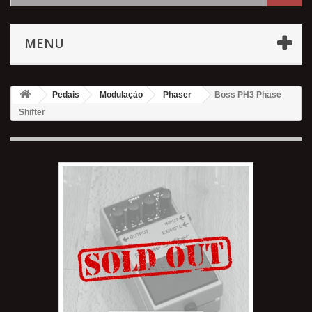
MENU
Pedais
Modulação
Phaser
Boss PH3 Phase
Shifter