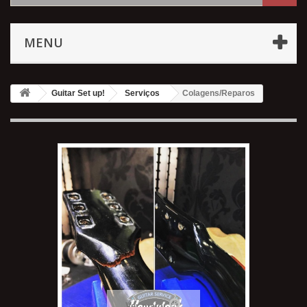
MENU
Guitar Set up!
Serviços
Colagens/Reparos
Ver maior