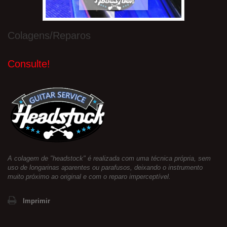
Colagens/Reparos
Consulte!
A colagem de "headstock"​ é realizada com uma técnica própria, sem
uso de longarinas aparentes ou parafusos, deixando o instrumento
muito próximo ao original e com o reparo imperceptível.
Imprimir