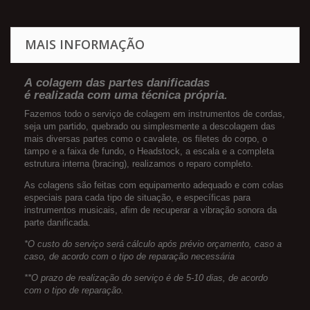
MAIS INFORMAÇÃO
A colagem das partes danificadas
é realizada com uma técnica própria.
Fazemos todo o serviço de colagem em instrumentos de cordas,
seja um partido, quebrado ou simplesmente a descolagem das
mais diversas partes como o cavalete, os filetes do corpo, o
tampo e a faixa de fundo, o Headstock, a escala e a completa
estrutura interna (bracing), realizamos o reparo completo.
As colagens são feitas com equipamento adequado e com colas
especiais para cada tipo de situação, e específicas
para
instrumentos musicais, afim de recuperar a vibração sonora da
parte danificada.
*O custo do serviço será cálculo após prévio orçamento, caso a
caso, de acordo com o tipo de reparação necessária
**O prazo de realização do serviço é de 5-10 dias, de acordo
com o tipo de reparação.