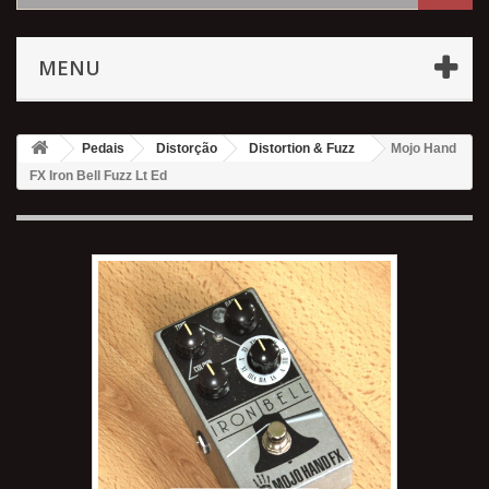
MENU
Pedais
Distorção
Distortion & Fuzz
Mojo Hand
FX Iron Bell Fuzz Lt Ed