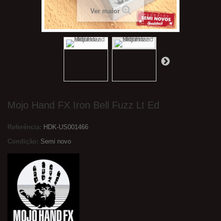
Ver maior
Mojo Hand FX Iron Bell Fuzz Lt Ed
Referência:
HDK-US001466
Condição:
Semi novo