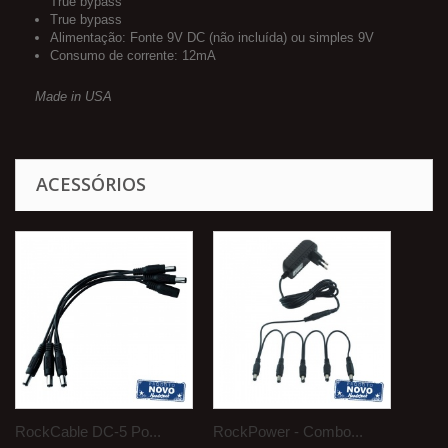
True bypass
True bypass
Alimentação:
Fonte
9V DC (não incluída)
ou simples
9V
Consumo
de corrente
: 12mA
Made in USA
ACESSÓRIOS
RockCable DC-5 Po...
RockPower - Combo...