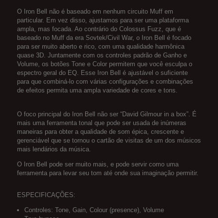
O Iron Bell não é baseado em nenhum circuito Muff em
particular. Em vez disso, ajustamos para ser uma plataforma
ampla, mas focada. Ao contrário do Colossus Fuzz, que é
baseado no Muff da era Sovtek/Civil War, o Iron Bell é focado
para ser muito aberto e rico, com uma qualidade harmônica
quase 3D. Juntamente com os controles padrão de Ganho e
Volume, os botões Tone e Color permitem que você esculpa o
espectro geral do EQ. Esse Iron Bell é ajustável o suficiente
para que combiná-lo com várias configurações e combinações
de efeitos permita uma ampla variedade de cores e tons.
O foco principal do Iron Bell não ser “David Gilmour in a box”. É
mais uma ferramenta tonal que pode ser usada de inúmeras
maneiras para obter a qualidade de som épica, crescente e
gerenciável que se tornou o cartão de visitas de um dos músicos
mais lendários da música.
O Iron Bell pode ser muito mais, e pode servir como uma
ferramenta para levar seu tom até onde sua imaginação permitir.
ESPECIFICAÇÕES:
Controles:
Tone,
G
ain,
Colour (presence), Volume