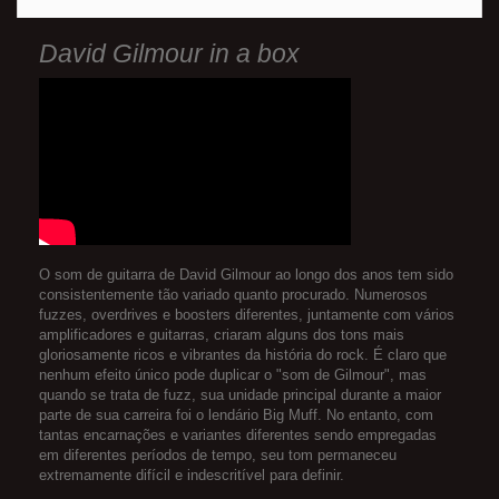
David Gilmour in a box
O som de guitarra de David Gilmour ao longo dos anos tem sido
consistentemente tão variado quanto procurado. Numerosos
fuzzes, overdrives e boosters diferentes, juntamente com vários
amplificadores e guitarras, criaram alguns dos tons mais
gloriosamente ricos e vibrantes da história do rock. É claro que
nenhum efeito único pode duplicar o "som de Gilmour", mas
quando se trata de fuzz, sua unidade principal durante a maior
parte de sua carreira foi o lendário Big Muff. No entanto, com
tantas encarnações e variantes diferentes sendo empregadas
em diferentes períodos de tempo, seu tom permaneceu
extremamente difícil e indescritível para definir.