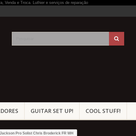
ADORES
GUITAR SET UP!
COOL STUFF!
Jackson Pro Solist Chris Broderick FR WH