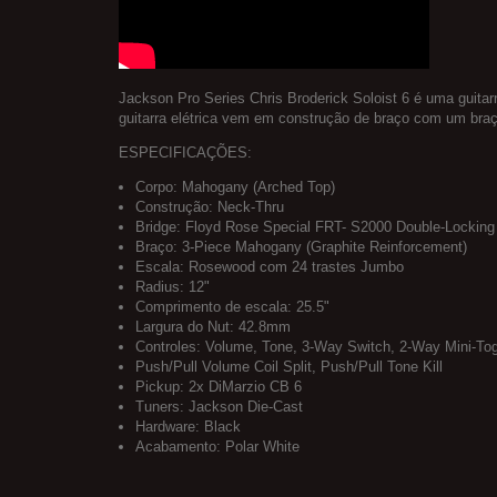
Jackson Pro Series Chris Broderick Soloist 6 é uma guitar
guitarra elétrica vem em construção de braço com um br
ESPECIFICAÇÕES:
Corpo: Mahogany (Arched Top)
Construção: Neck-Thru
Bridge: Floyd Rose Special FRT- S2000 Double-Locking
Braço: 3-Piece Mahogany (Graphite Reinforcement)
Escala: Rosewood com 24 trastes Jumbo
Radius: 12"
Comprimento de escala: 25.5"
Largura do Nut: 42.8mm
Controles: Volume, Tone, 3-Way Switch, 2-Way Mini-Togg
Push/Pull Volume Coil Split, Push/Pull Tone Kill
Pickup: 2x DiMarzio CB 6
Tuners: Jackson Die-Cast
Hardware: Black
Acabamento: Polar White