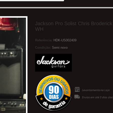
Jackson Pro Solist Chris Broderic
WH
Referência:
HDK-US002409
Condição:
Semi novo