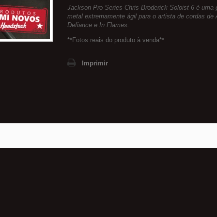
Jackson Pro Series Chris Broderick Soloist 6 é uma g
metal extremamente ágil para o artista de cordas de 
Defiance e In Flames.
**Fotos reais do produto à venda**
Imprimir